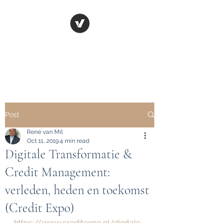
CASH CONVERSION
COMPANY
Post
René van Mil
Oct 11, 2019
4 min read
Digitale Transformatie &
Credit Management:
verleden, heden en toekomst
(Credit Expo)
https://www.creditexpo.nl/digitale-