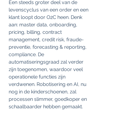
Een steeds groter deel van de 
levenscyclus van een order en een 
klant loopt door O2C heen. Denk 
aan: master data, onboarding, 
pricing, billing, contract 
management, credit risk, fraude-
preventie, forecasting & reporting, 
compliance. De 
automatiseringsgraad zal verder 
zijn toegenomen, waardoor veel 
operationele functies zijn 
verdwenen. Robotisering en AI, nu 
nog in de kinderschoenen, zal 
processen slimmer, goedkoper en 
schaalbaarder hebben gemaakt.
Dit gaat echter niet met de snelheid 
die je zou verwachten: de 
technologie is hierin niet de 