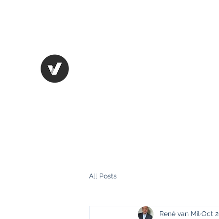
+31 (0) 621 232 232
CASH CONVERSION COMPA
All Posts
René van Mil
Oct 2