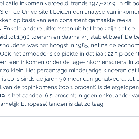
licatie Inkomen verdeeld, trends 1977-2019. In dit b
S en de Universiteit Leiden een analyse van inkome
kken op basis van een consistent gemaakte reeks 
Enkele andere uitkomsten uit het boek zijn dat de 
d tot 1990 toenam en daarna vrij stabiel bleef. De be
shoudens was het hoogst in 1985, net na de economi
 Ook het armoederisico piekte in dat jaar: 22,5 procen
en een inkomen onder de lage-inkomensgrens. In 20
r zo klein. Het percentage minderjarige kinderen dat l
sico is sinds de jaren 90 meer dan gehalveerd, tot b
l van de topinkomens (top 1 procent) is de afgelopen 
2019 is het aandeel 6,5 procent; in geen enkel ander va
melijk Europese) landen is dat zo laag.