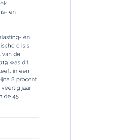
oek 
ns- en 
lasting- en 
sche crisis 
t van de 
19 was dit 
eeft in een 
ijna 8 procent 
veertig jaar 
n de 45 