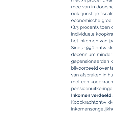
mee van in doorsne
ook gunstige fisca
economische groei 
(8,3 procent), toen
individuele koopkra
het inkomen van jaa
Sinds 1990 ontwikk
decennium minder g
gepensioneerden k
bijvoorbeeld over t
van afspraken in h
met een koopkracht
pensioenuitkeringen
Inkomen verdeeld,
Koopkrachtontwikke
inkomensongelijkhei