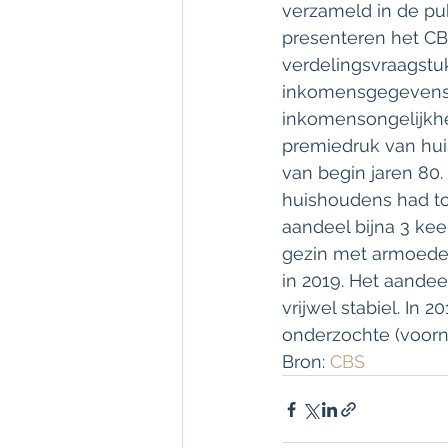
verzameld in de pub
presenteren het CB
verdelingsvraagstu
inkomensgegevens. 
inkomensongelijkhei
premiedruk van hui
van begin jaren 80.
huishoudens had to
aandeel bijna 3 kee
gezin met armoederi
in 2019. Het aandee
vrijwel stabiel. In 
onderzochte (voorna
Bron: 
CBS