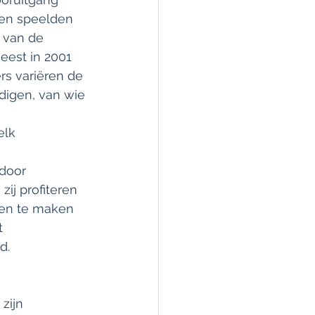
ren speelden 
 van de 
eest in 2001 
rs variëren de 
digen, van wie 
elk 
 
door 
ij profiteren 
den te maken 
t 
d.
zijn 