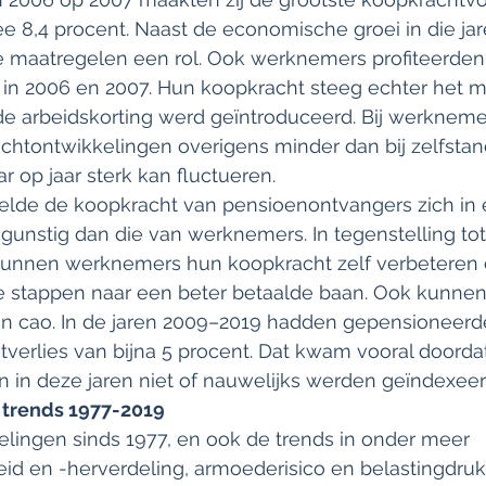
e 8,4 procent. Naast de economische groei in die ja
le maatregelen een rol. Ook werknemers profiteerden
in 2006 en 2007. Hun koopkracht steeg echter het m
 de arbeidskorting werd geïntroduceerd. Bij werkneme
chtontwikkelingen overigens minder dan bij zelfstan
r op jaar sterk kan fluctueren.
elde de koopkracht van pensioenontvangers zich in 
unstig dan die van werknemers. In tegenstelling tot
unnen werknemers hun koopkracht zelf verbeteren 
e stappen naar een beter betaalde baan. Ook kunnen z
un cao. In de jaren 2009–2019 hadden gepensioneer
verlies van bijna 5 procent. Dat kwam vooral doorda
 in deze jaren niet of nauwelijks werden geïndexeer
 trends 1977-2019
lingen sinds 1977, en ook de trends in onder meer 
d en -herverdeling, armoederisico en belastingdruk 