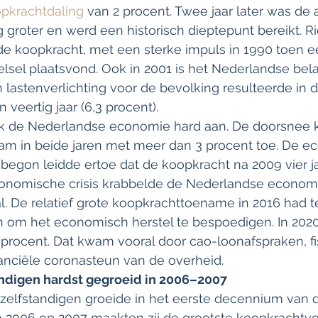
pkrachtdaling
 van 2 procent. Twee jaar later was de 
 groter en werd een historisch dieptepunt bereikt. Ri
de koopkracht, met een sterke impuls in 1990 toen e
elsel plaatsvond. Ook in 2001 is het Nederlandse bela
n lastenverlichting voor de bevolking resulteerde in d
n veertig jaar (6,3 procent).
ok de Nederlandse economie hard aan. De doorsnee 
am in beide jaren met meer dan 3 procent toe. De e
 begon leidde ertoe dat de koopkracht na 2009 vier ja
onomische crisis krabbelde de Nederlandse economi
al. De relatief grote koopkrachttoename in 2016 had 
 om het economisch herstel te bespoedigen. In 2020
procent. Dat kwam vooral door cao-loonafspraken, fi
anciële coronasteun van de overheid.
ndigen hardst gegroeid in 2006–2007
zelfstandigen groeide in het eerste decennium van
n 2006 op 2007 maakten zij de grootste koopkrachtvo