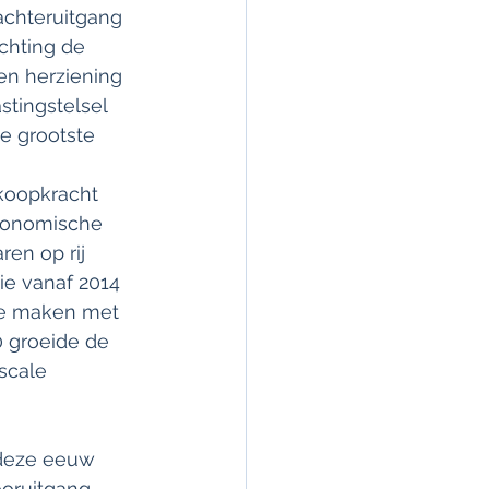
achteruitgang 
chting de 
en herziening 
stingstelsel 
e grootste 
koopkracht 
conomische 
ren op rij 
e vanaf 2014 
te maken met 
 groeide de 
scale 
 deze eeuw 
oruitgang 