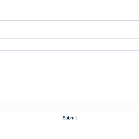
Top 10 bedrijfsrisico’s 2021 (Bron:
Enorm
FM.nl)
MKB-b
CASH CONVERSION COMPANY
Subscribe Form
Submit