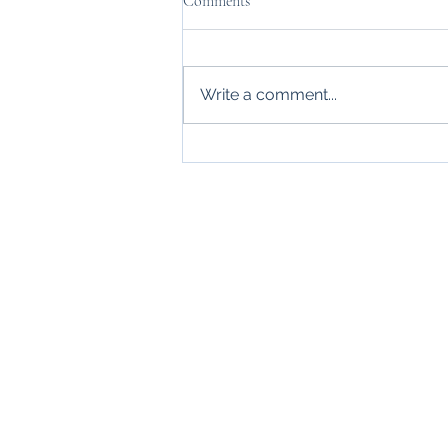
Comments
Write a comment...
Veel groeikansen, te weinig
financiering voor MKB (Bron:
Business Insider Nederland)