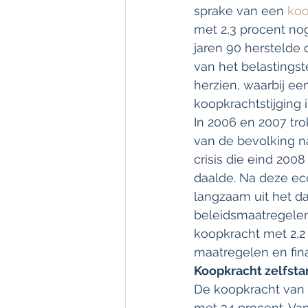
sprake van een 
koo
met 2,3 procent nog
jaren 90 herstelde 
van het belastingst
herzien, waarbij ee
koopkrachtstijging i
In 2006 en 2007 tr
van de bevolking n
crisis die eind 2008
daalde. Na deze ec
langzaam uit het d
beleidsmaatregelen
koopkracht met 2,2 
maatregelen en fin
Koopkracht zelfsta
De koopkracht van 
met 34 procent. Va