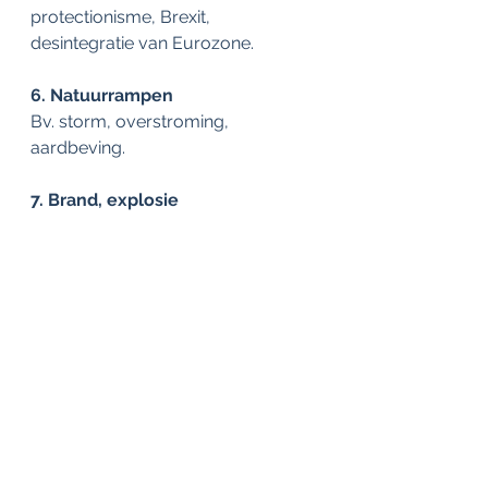
protectionisme, Brexit, 
desintegratie van Eurozone.
6. Natuurrampen
Bv. storm, overstroming, 
aardbeving.
7. Brand, explosie
8. Macro-economische 
ontwikkelingen
Bv. bezuinigingsprogramma’s, 
stijging van grondstofprijzen, 
deflatie, inflatie.
9. Klimaatverandering
Toenemende volatiliteit van het 
weer.